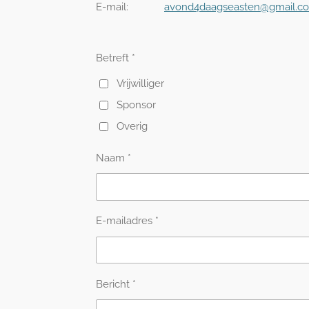
E-mail:
avond4daagseasten@gmail.c
Betreft *
Vrijwilliger
Sponsor
Overig
Naam *
E-mailadres *
Bericht *