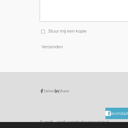
Stuur mij een kopie
Verzenden
Delen
Share
avond4d
© 2018 - 2026 avond4daagseasten.nl