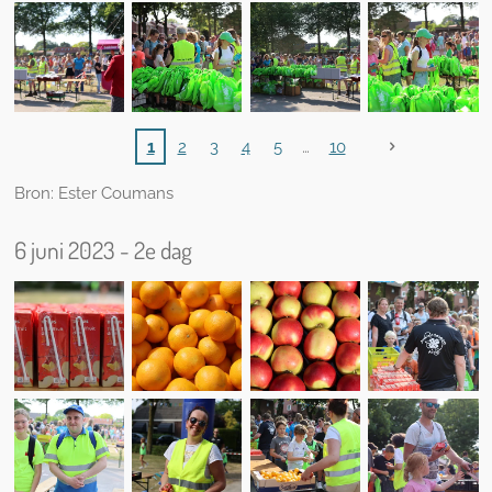
1
2
3
4
5
10
Bron: Ester Coumans
6 juni 2023 - 2e dag