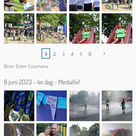
1
2
3
4
5
6
Bron: Ester Coumans
8 juni 2023 - 4e dag - Medaille!