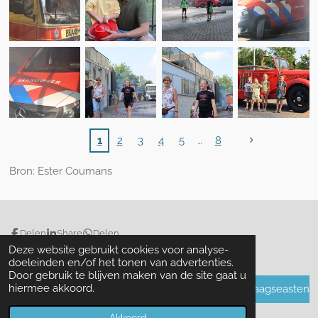
1
2
3
4
5
8
Bron: Ester Coumans
Delen
Share
Delen
Deze website gebruikt cookies voor analyse-
doeleinden en/of het tonen van advertenties.
Door gebruik te blijven maken van de site gaat u
hiermee akkoord.
avond4daagseasten
© 2018 - 2026 avond4daagseasten.nl