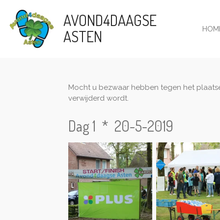
Ga
AVOND4DAAGSE
direct
HOM
ASTEN
naar
de
hoofdinhoud
Mocht u bezwaar hebben tegen het plaatsen 
verwijderd wordt.
Dag 1 * 20-5-2019