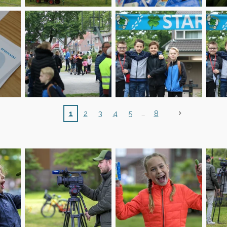
1
2
3
4
5
8