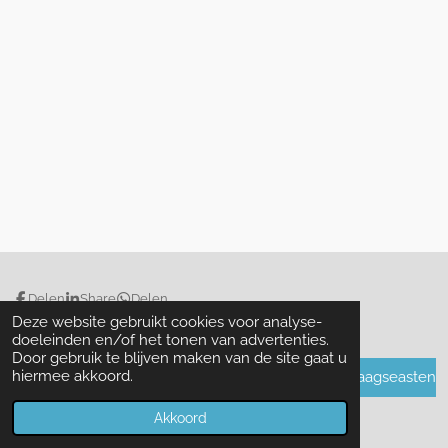
Delen
Share
Delen
Deze website gebruikt cookies voor analyse-
doeleinden en/of het tonen van advertenties.
Door gebruik te blijven maken van de site gaat u
hiermee akkoord.
avond4daagseasten
© 2018 - 2026 avond4daagseasten.nl
Akkoord