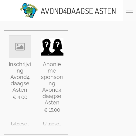
Ga
AVOND4DAAGSE ASTEN
direct
naar
de
hoofdinhoud
Inschrijvi
Anonie
ng
me
Avond4
sponsori
daagse
ng
Asten
Avond4
daagse
€ 4,00
Asten
€ 15,00
Uitgeschakeld
Uitgeschakeld